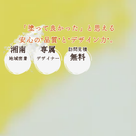
「塗って良かった」と思える
安心の"品質"と"デザイン力"。
湘南
専属
訪問見積
無料
地域密着
デザイナー